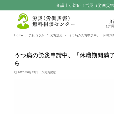
弁護士が対応！労災（労働災
弁
（所
Home
労災コラム
労災認定
うつ病の労災申請中、「休職期
うつ病の労災申請中、「休職期間満
ら
2026年6月19日
労災認定