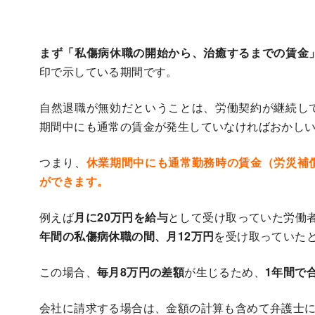
まず「私傷病休職の開始から、治癒するまでの賃金
印で示している期間です。
自然退職が無効だということは、労働契約が継続し
期間中にも通常の賃金が発生していなければおかし
つまり、
休業期間中にも通常勤務時の賃金（労災補
ができます。
例えば
月に20万円を給与
として受け取っていた労働
年間の私傷病休職の間、月12万円
を受け取っていた
この場合、
毎月8万円の差額
が生じるため、
1年間で
会社に請求する場合は、金額の計算も含めて弁護士