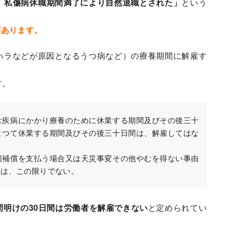
、私傷病休職期間満了により自然退職とされた」
という
があります。
ハラなどが原因となるうつ病など）の療養期間に解雇す
。
す。
は疾病にかかり療養のために休業する期間及びその後三十
よつて休業する期間及びその後三十日間は、解雇してはな
切補償を支払う場合又は天災事変その他やむを得ない事由
ては、この限りでない。
間明けの30日間は労働者を解雇できない
と定められてい