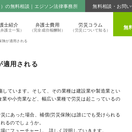
害）の無料相談｜エジソン法律事務所
無料相談・お問い
護士紹介
弁護士費用
労災コラム
無
属弁護士一覧）
（完全成功報酬制）
（労災について知る）
保険が適用される
が適用される
傷しています。そして、その業種は建設業や製造業とい
食業や小売業など、幅広い業種で労災は起こっているの
災にあった場合、補償(労災保険)は誰にでも受けられる
されるのでしょうか。
立場にフューチャーし、詳しく説明していきます。