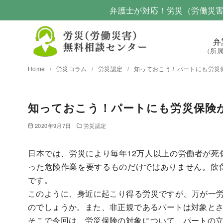
弁護士が対応！労災（労働災
弁
（所
Home
労災コラム
労災認定
知っておこう！パートにも労災
知っておこう！パートにも労災保険
2020年9月7日
労災認定
日本では、労災により毎年12万人以上の労働者が死
った危険作業を要するものだけではありません。飲
です。
このように、身近に起こり得る労災ですが、万が一労
のでしょうか。また、非正規であるパートは対象と
そこで今回は、労災保険の対象について、パートの