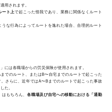
が適用されます。
ルート上
で起こった怪我であり、業務に関係なくルート
ような行為によってルートを逸れた場合、合理的ルート
害」には各職場からの労災保険が使用されます。
Aまでのルート、またはB〜自宅までのルートで起こった
。さらに、近年ではA〜Bまでのルートで起こった事故
ました。
」はもちろん、
各職場及び自宅への移動における「通勤
。