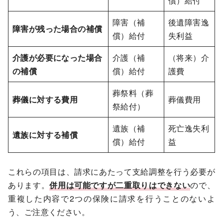
償）給付
障害（補
後遺障害逸
障害が残った場合の補償
償）給付
失利益
介護が必要になった場合
介護（補
（将来）介
の補償
償）給付
護費
葬祭料（葬
葬儀に対する費用
葬儀費用
祭給付）
遺族（補
死亡逸失利
遺族に対する補償
償）給付
益
これらの項目は、請求にあたって支給調整を行う必要が
あります。
併用は可能ですが二重取りはできない
ので、
重複した内容で2つの保険に請求を行うことのないよ
う、ご注意ください。